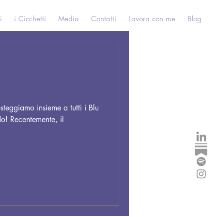
i
i Cicchetti
Media
Contatti
Lavora con me
Blog
steggiamo insieme a tutti i Blu