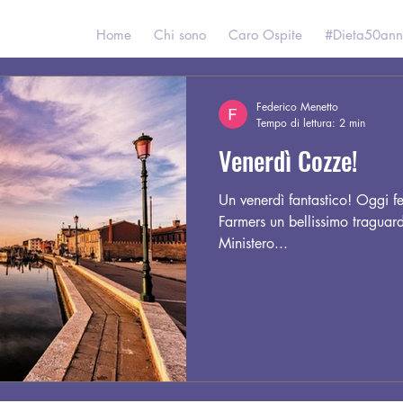
Home
Chi sono
Caro Ospite
#Dieta50ann
Federico Menetto
Tempo di lettura: 2 min
Venerdì Cozze!
Un venerdì fantastico! Oggi fe
Farmers un bellissimo traguardo! Recentemente, il
Ministero...