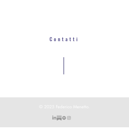
Home
-
Chi sono
-
#Dieta50anni
-
i Cicchetti
-
Media
-
Lavora con me
-
Blog
Contatti
enetto.com
Via Montenapoleone 8 - Mil
enetto.federico@gmail.co
Corso Milano 44 - Padova
Via Santo Spirito 2 - Firenze
39 02
30
31
04
90
Informativa sulla privacy
© 2025 Federico Menetto.