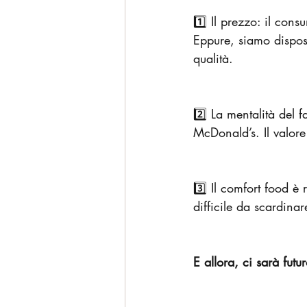
1️⃣ Il prezzo: il con
Eppure, siamo dispos
qualità.
2️⃣ La mentalità del f
McDonald’s. Il valore
3️⃣ Il comfort food è
difficile da scardinar
E allora, ci sarà futu