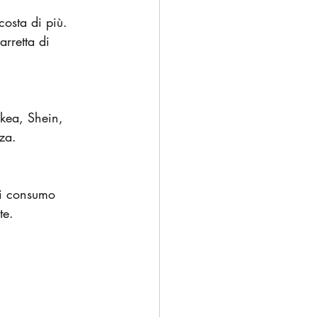
osta di più. 
rretta di 
Ikea, Shein, 
za.
di consumo 
te.