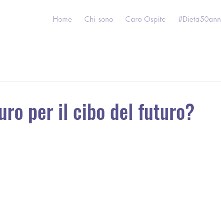
Home
Chi sono
Caro Ospite
#Dieta50ann
uro per il cibo del futuro?