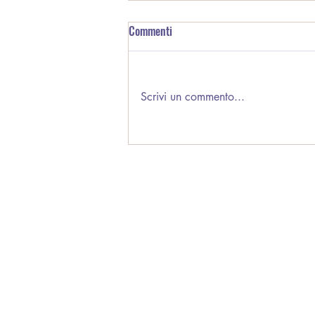
Commenti
Scrivi un commento...
Per ogni cosa ho un coach!
​m
m