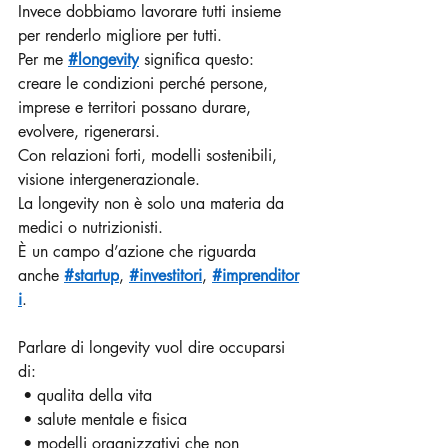
Invece dobbiamo lavorare tutti insieme 
per renderlo migliore per tutti.
Per me 
#longevity
 significa questo: 
creare le condizioni perché persone, 
imprese e territori possano durare, 
evolvere, rigenerarsi.
Con relazioni forti, modelli sostenibili, 
visione intergenerazionale.
La longevity non è solo una materia da 
medici o nutrizionisti.
È un campo d’azione che riguarda 
anche 
#startup
, 
#investitori
, 
#imprenditor
i
.
Parlare di longevity vuol dire occuparsi 
di:
 • qualita della vita
 • salute mentale e fisica
 • modelli organizzativi che non 