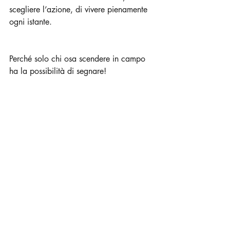
scegliere l’azione, di vivere pienamente 
ogni istante. 
Perché solo chi osa scendere in campo 
ha la possibilità di segnare!
Ti aspetto a centro campo per il kickoff 
;-)
Post recenti
Mostra tutti