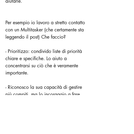
aiutarle.
Per esempio io lavoro a stretto contatto 
con un Multitasker (che certamente sta 
leggendo il post) Che faccio?
- Prioritizzo: condivido liste di priorità 
chiare e specifiche. Lo aiuto a 
concentrarsi su ciò che è veramente 
importante.
- Riconosco la sua capacità di gestire 
più compiti, ma lo incoraggio a fare 
pause e rifocalizzarsi (stai leggendo? ;-)
- Apprezzo la sua capacità di adattarsi 
rapidamente e di gestire più compiti ma 
devo evitare di sovracaricarlo (e spesso 