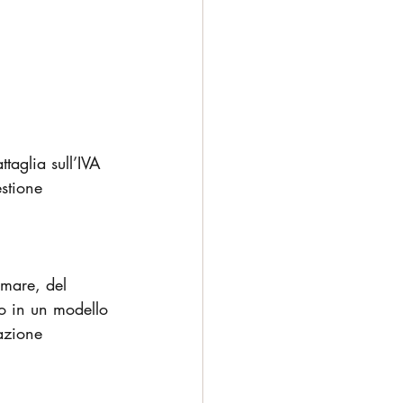
ttaglia sull’IVA 
stione 
 mare, del 
o in un modello 
azione 