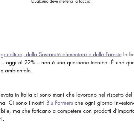
Qualcuno deve metterci la faccia.
gricoltura, della Sovranità alimentare e delle Foreste
 la ba
ne – oggi al 22% – non è una questione tecnica. È una que
 e ambientale.
levata in Italia ci sono mani che lavorano nel rispetto del
ma. Ci sono i nostri 
Blu Farmers
 che ogni giorno investon
nibile, ma che faticano a competere con prodotti d’import
i.