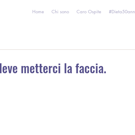
Home
Chi sono
Caro Ospite
#Dieta50ann
eve metterci la faccia.