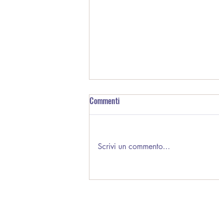
Commenti
Scrivi un commento...
Sai cosa produce una BLU
VERTICAL FARM?