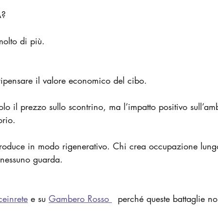
A? 
olto di più.
ripensare il valore economico del cibo.
o il prezzo sullo scontrino, ma l’impatto positivo sull’amb
orio.
roduce in modo rigenerativo. Chi crea occupazione lungo
 nessuno guarda.
ceinrete
 e su 
Gambero Rosso 
  perché queste battaglie no